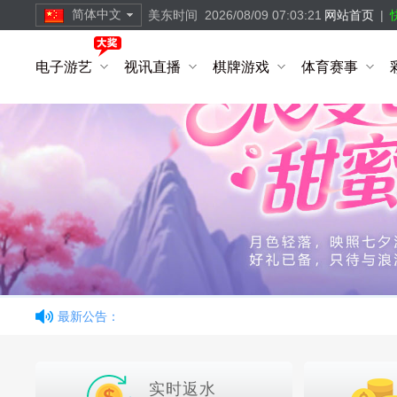
简体中文
美东时间
2026/08/09 07:03:21
网站首页
|
繁體中文
电子游艺
视讯直播
棋牌游戏
体育赛事
简体中文
English
最新公告：
实时返水