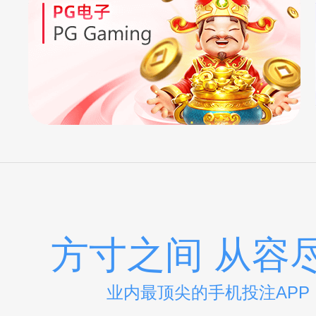
方寸之间 从容
业内最顶尖的手机投注APP