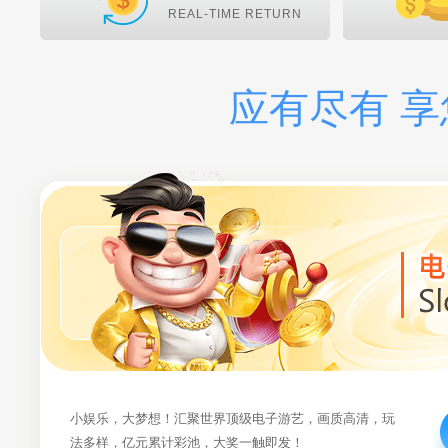
REAL-TIME RETURN
应有尽有 
小娱乐，大梦想！汇聚世界顶级电子游艺，画质高清，玩
法多样，亿元累计彩池，大奖一触即发！